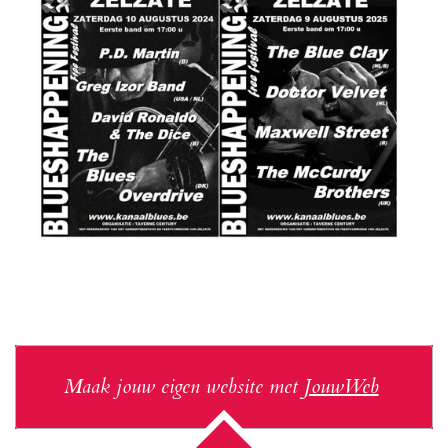
Maak jouw eigen website met
JouwWeb