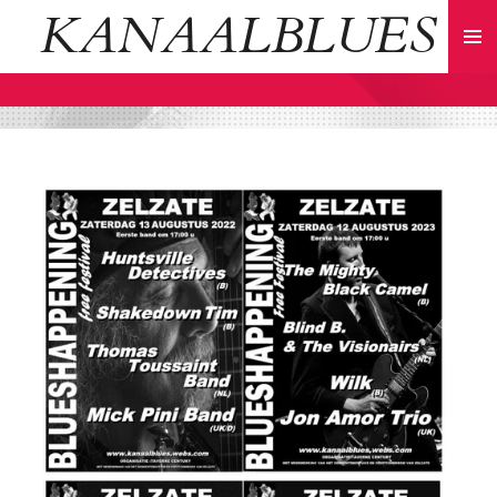
KANAALBLUES
Ga
direct
naar
de
hoofdinhoud